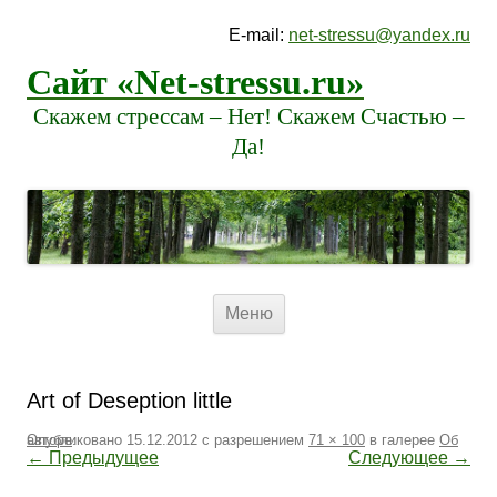
E-mail:
net-stressu@yandex.ru
Сайт «Net-stressu.ru»
Скажем стрессам – Нет! Скажем Счастью –
Да!
Перейти к содержимому
Меню
Art of Deseption little
Опубликовано
Об авторе
.
15.12.2012
с разрешением
71 × 100
в галерее
← Предыдущее
Следующее →