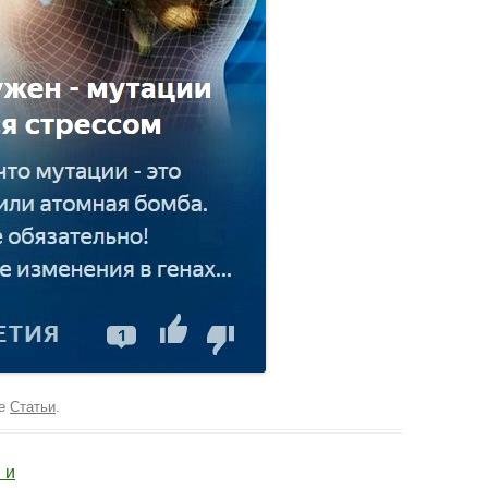
ке
Статьи
.
 и