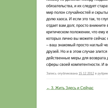
обязательства, и их следует стара
мир полон случайностей и скрыты
долю хаоса. И если это так, то гл
отдает вам долг, просто вникните 
критическом положении, что ему е
которых лично вы можете сейчас о
– ваш знакомый просто наглый че
друзей. Но и в этом случае злит
действенные меры для возврата до
сферы своей компетентности. И в
Запись опубликована
15.12.2012
в рубри
Навигация по записям
←
3. Жить Здесь и Сейчас