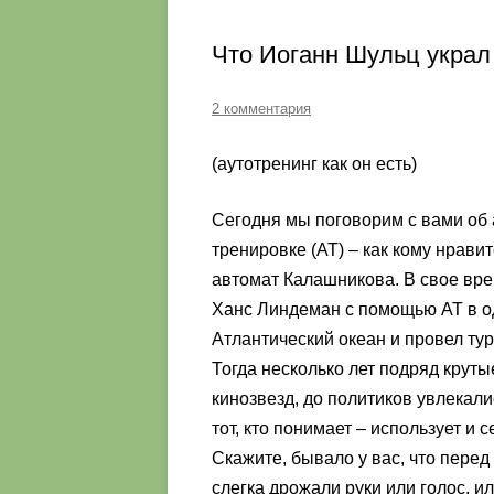
Что Иоганн Шульц украл 
2 комментария
(аутотренинг как он есть)
Сегодня мы поговорим с вами об 
тренировке (АТ) – как кому нрави
автомат Калашникова. В свое вр
Ханс Линдеман с помощью АТ в о
Атлантический океан и провел ту
Тогда несколько лет подряд крут
кинозвезд, до политиков увлекал
тот, кто понимает – использует и 
Скажите, бывало у вас, что перед
слегка дрожали руки или голос, 