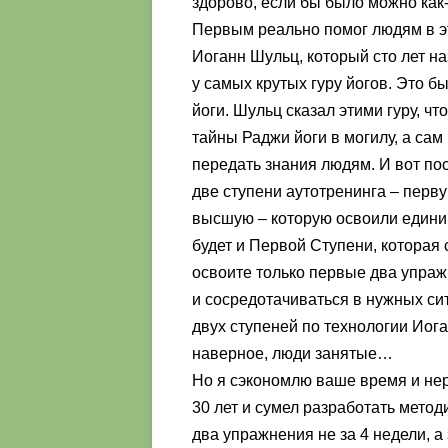
здорово, если бы было можно как-
Первым реально помог людям в э
Иоганн Шульц, который сто лет н
у самых крутых гуру йогов. Это б
йоги. Шульц сказал этими гуру, чт
тайны Раджи йоги в могилу, а сам
передать знания людям. И вот пос
две ступени аутотренинга – перву
высшую – которую освоили едини
будет и Первой Ступени, которая 
освоите только первые два упраж
и сосредотачиваться в нужных си
двух ступеней по технологии Иога
наверное, люди занятые…
Но я сэкономлю ваше время и нер
30 лет и сумел разработать метод
два упражнения не за 4 недели, а з