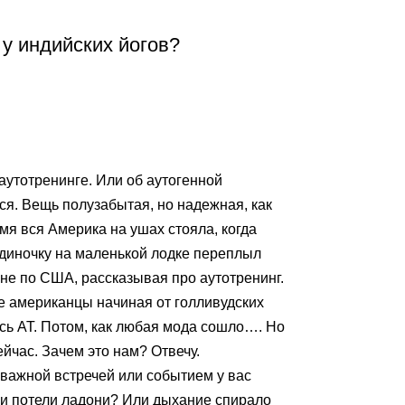
у индийских йогов?
аутотренинге. Или об аутогенной
тся. Вещь полузабытая, но надежная, как
емя вся Америка
на ушах стояла, когда
диночку на маленькой лодке переплыл
рне по США, рассказывая про аутотренинг.
ые американцы начиная от голливудских
ись АТ. Потом, как любая мода сошло…. Но
сейчас. Зачем это нам? Отвечу.
 важной встречей или событием у вас
или потели ладони? Или дыхание спирало